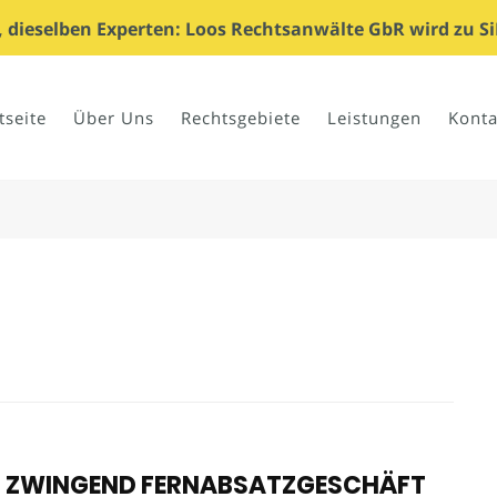
dieselben Experten: Loos Rechtsanwälte GbR wird zu Si
tseite
Über Uns
Rechtsgebiete
Leistungen
Konta
HT ZWINGEND FERNABSATZGESCHÄFT