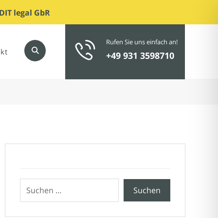
DIT legal GbR
Rufen Sie uns einfach an!
kt
+49 931 3598710