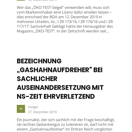
Wer das „ÖKO-TEST-Siegel“ verwenden will, muss sich
vom Markeninhaber eine Lizenz dafür erteilen lassen –
dies entschied der BGH am 12. Dezember 2019 in
mehreren Urteilen, Az.: I ZR 173/16, I ZR 174/16 und I ZR
117/17. Sachverhalt Geklagt hatte der Herausgeber des
Magazins „ÖKO-TEST“. In der Zeitschrift werden seit...
BEZEICHNUNG
„GASHAHNAUFDREHER“ BEI
SACHLICHER
AUSEINANDERSETZUNG MIT
NS-ZEIT EHRVERLETZEND
Holger
27. Dezember 2019
Ein Journalist, der sich sachlich mit der Frage beschäftigt,
ob rechtes Gedankengut zu tolerieren ist, darf nicht mit
einem „Gashahnaufdreher“ im Dritten Reich verglichen