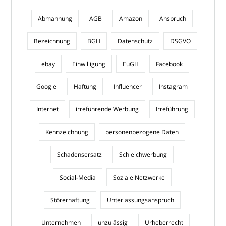
Abmahnung
AGB
Amazon
Anspruch
Bezeichnung
BGH
Datenschutz
DSGVO
ebay
Einwilligung
EuGH
Facebook
Google
Haftung
Influencer
Instagram
Internet
irreführende Werbung
Irreführung
Kennzeichnung
personenbezogene Daten
Schadensersatz
Schleichwerbung
Social-Media
Soziale Netzwerke
Störerhaftung
Unterlassungsanspruch
Unternehmen
unzulässig
Urheberrecht