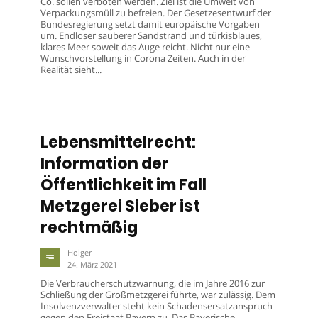
Co. sollen verboten werden. Ziel ist die Umwelt von
Verpackungsmüll zu befreien. Der Gesetzesentwurf der
Bundesregierung setzt damit europäische Vorgaben
um. Endloser sauberer Sandstrand und türkisblaues,
klares Meer soweit das Auge reicht. Nicht nur eine
Wunschvorstellung in Corona Zeiten. Auch in der
Realität sieht...
Lebensmittelrecht:
Information der
Öffentlichkeit im Fall
Metzgerei Sieber ist
rechtmäßig
Holger
24. März 2021
Die Verbraucherschutzwarnung, die im Jahre 2016 zur
Schließung der Großmetzgerei führte, war zulässig. Dem
Insolvenzverwalter steht kein Schadensersatzanspruch
gegen den Freistaat Bayern zu. Das Bayerische