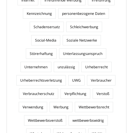
Internet
irreführende Werbung
Irreführung
Kennzeichnung
personenbezogene Daten
Schadensersatz
Schleichwerbung
Social-Media
Soziale Netzwerke
Störerhaftung
Unterlassungsanspruch
Unternehmen
unzulässig
Urheberrecht
Urheberrechtsverletzung
UWG
Verbraucher
Verbraucherschutz
Verpflichtung
Verstoß
Verwendung
Werbung
Wettbewerbsrecht
Wettbewerbsverstoß
wettbewerbswidrig