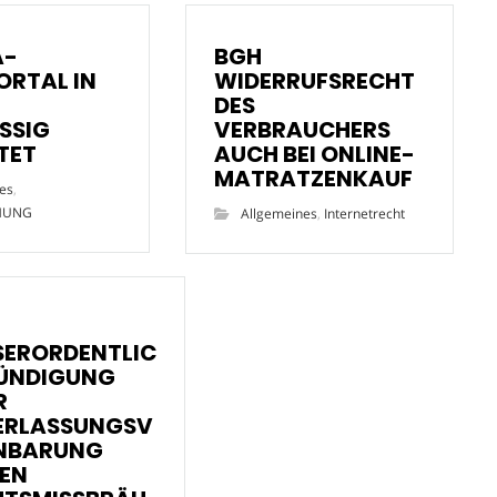
A-
BGH
ORTAL IN
WIDERRUFSRECHT
DES
SSIG
VERBRAUCHERS
TET
AUCH BEI ONLINE-
MATRATZENKAUF
es
,
HUNG
Allgemeines
,
Internetrecht
SERORDENTLIC
KÜNDIGUNG
R
ERLASSUNGSV
INBARUNG
EN