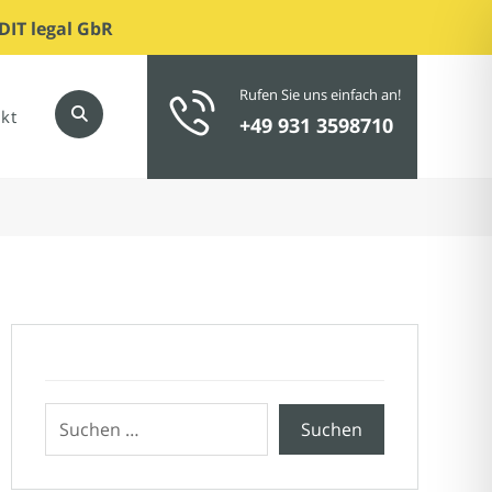
DIT legal GbR
Rufen Sie uns einfach an!
kt
+49 931 3598710