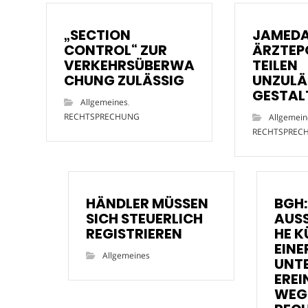
„SECTION
JAMED
CONTROL“ ZUR
ÄRZTEP
VERKEHRSÜBERWA
TEILEN
CHUNG ZULÄSSIG
UNZULÄ
GESTAL
Allgemeines
,
RECHTSPRECHUNG
Allgemein
RECHTSPREC
HÄNDLER MÜSSEN
BGH:
SICH STEUERLICH
AUS
REGISTRIEREN
HE 
EINE
Allgemeines
UNT
ERE
WEG