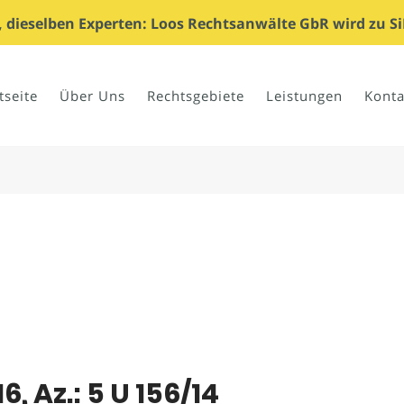
dieselben Experten: Loos Rechtsanwälte GbR wird zu Si
tseite
Über Uns
Rechtsgebiete
Leistungen
Konta
6, Az.: 5 U 156/14