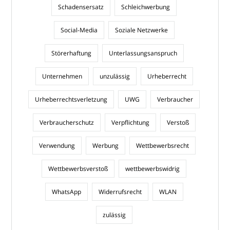
Schadensersatz
Schleichwerbung
Social-Media
Soziale Netzwerke
Störerhaftung
Unterlassungsanspruch
Unternehmen
unzulässig
Urheberrecht
Urheberrechtsverletzung
UWG
Verbraucher
Verbraucherschutz
Verpflichtung
Verstoß
Verwendung
Werbung
Wettbewerbsrecht
Wettbewerbsverstoß
wettbewerbswidrig
WhatsApp
Widerrufsrecht
WLAN
zulässig