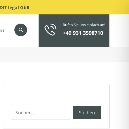
DIT legal GbR
Rufen Sie uns einfach an!
kt
+49 931 3598710