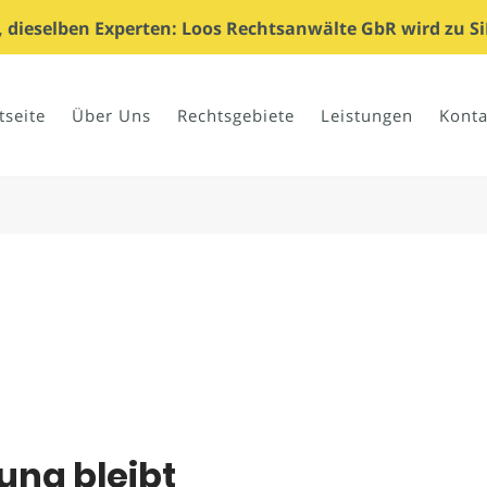
dieselben Experten: Loos Rechtsanwälte GbR wird zu Si
tseite
Über Uns
Rechtsgebiete
Leistungen
Konta
ng bleibt