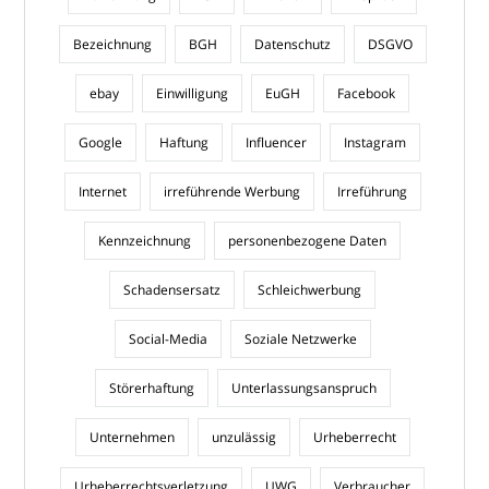
Bezeichnung
BGH
Datenschutz
DSGVO
ebay
Einwilligung
EuGH
Facebook
Google
Haftung
Influencer
Instagram
Internet
irreführende Werbung
Irreführung
Kennzeichnung
personenbezogene Daten
Schadensersatz
Schleichwerbung
Social-Media
Soziale Netzwerke
Störerhaftung
Unterlassungsanspruch
Unternehmen
unzulässig
Urheberrecht
Urheberrechtsverletzung
UWG
Verbraucher