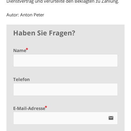
Dienstvertrag und verurteilte den Beklagten zu Zahlung.
Autor: Anton Peter
Haben Sie Fragen?
Name
Telefon
E-Mail-Adresse
email