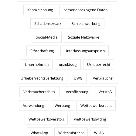
Kennzeichnung
personenbezogene Daten
Schadensersatz
Schleichwerbung
Social-Media
Soziale Netzwerke
Störerhaftung
Unterlassungsanspruch
Unternehmen
unzulässig
Urheberrecht
Urheberrechtsverletzung
UWG
Verbraucher
Verbraucherschutz
Verpflichtung
Verstoß
Verwendung
Werbung
Wettbewerbsrecht
Wettbewerbsverstoß
wettbewerbswidrig
WhatsApp
Widerrufsrecht
WLAN