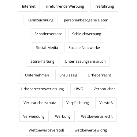
Internet
irreführende Werbung
Irreführung
Kennzeichnung
personenbezogene Daten
Schadensersatz
Schleichwerbung
Social-Media
Soziale Netzwerke
Störerhaftung
Unterlassungsanspruch
Unternehmen
unzulässig
Urheberrecht
Urheberrechtsverletzung
UWG
Verbraucher
Verbraucherschutz
Verpflichtung
Verstoß
Verwendung
Werbung
Wettbewerbsrecht
Wettbewerbsverstoß
wettbewerbswidrig