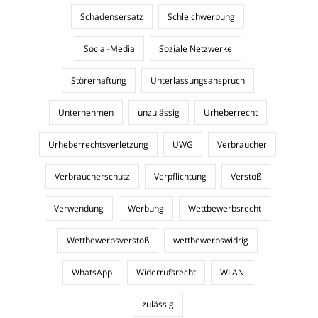
Schadensersatz
Schleichwerbung
Social-Media
Soziale Netzwerke
Störerhaftung
Unterlassungsanspruch
Unternehmen
unzulässig
Urheberrecht
Urheberrechtsverletzung
UWG
Verbraucher
Verbraucherschutz
Verpflichtung
Verstoß
Verwendung
Werbung
Wettbewerbsrecht
Wettbewerbsverstoß
wettbewerbswidrig
WhatsApp
Widerrufsrecht
WLAN
zulässig