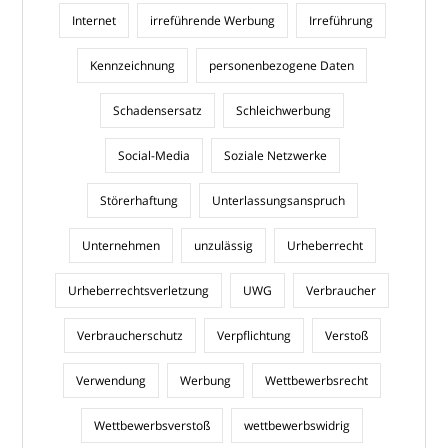
Internet
irreführende Werbung
Irreführung
Kennzeichnung
personenbezogene Daten
Schadensersatz
Schleichwerbung
Social-Media
Soziale Netzwerke
Störerhaftung
Unterlassungsanspruch
Unternehmen
unzulässig
Urheberrecht
Urheberrechtsverletzung
UWG
Verbraucher
Verbraucherschutz
Verpflichtung
Verstoß
Verwendung
Werbung
Wettbewerbsrecht
Wettbewerbsverstoß
wettbewerbswidrig