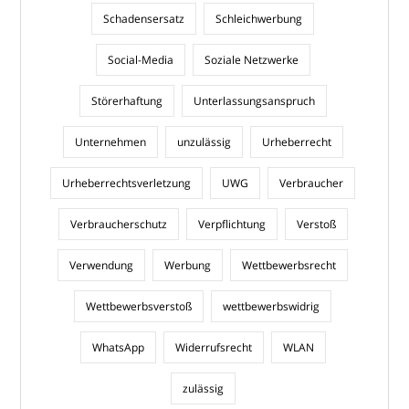
Schadensersatz
Schleichwerbung
Social-Media
Soziale Netzwerke
Störerhaftung
Unterlassungsanspruch
Unternehmen
unzulässig
Urheberrecht
Urheberrechtsverletzung
UWG
Verbraucher
Verbraucherschutz
Verpflichtung
Verstoß
Verwendung
Werbung
Wettbewerbsrecht
Wettbewerbsverstoß
wettbewerbswidrig
WhatsApp
Widerrufsrecht
WLAN
zulässig