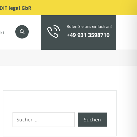
DIT legal GbR
Rufen Sie uns einfach an!
kt
+49 931 3598710