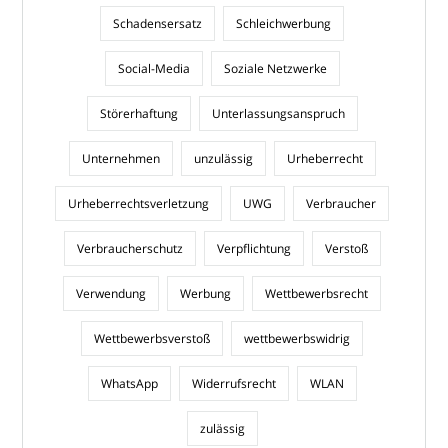
Schadensersatz
Schleichwerbung
Social-Media
Soziale Netzwerke
Störerhaftung
Unterlassungsanspruch
Unternehmen
unzulässig
Urheberrecht
Urheberrechtsverletzung
UWG
Verbraucher
Verbraucherschutz
Verpflichtung
Verstoß
Verwendung
Werbung
Wettbewerbsrecht
Wettbewerbsverstoß
wettbewerbswidrig
WhatsApp
Widerrufsrecht
WLAN
zulässig