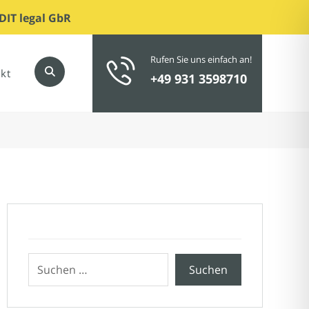
DIT legal GbR
Rufen Sie uns einfach an!
kt
+49 931 3598710