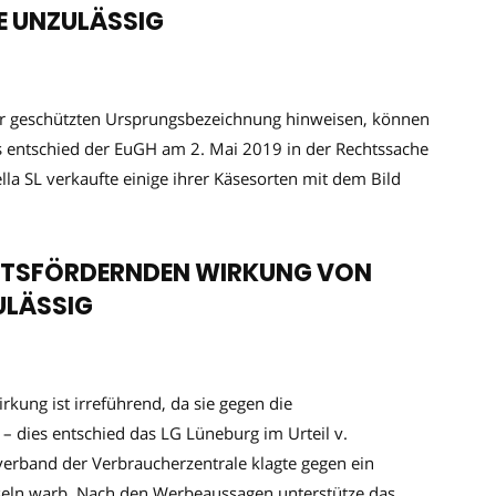
E UNZULÄSSIG
ner geschützten Ursprungsbezeichnung hinweisen, können
es entschied der EuGH am 2. Mai 2019 in der Rechtssache
la SL verkaufte einige ihrer Käsesorten mit dem Bild
EITSFÖRDERNDEN WIRKUNG VON
ULÄSSIG
kung ist irreführend, da sie gegen die
– dies entschied das LG Lüneburg im Urteil v.
rband der Verbraucherzentrale klagte gegen ein
seln warb. Nach den Werbeaussagen unterstütze das