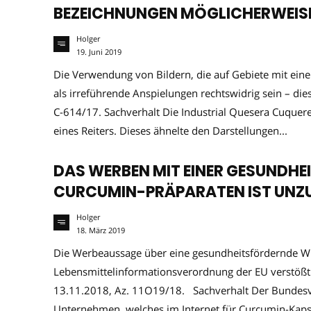
BEZEICHNUNGEN MÖGLICHERWEIS
Holger
19. Juni 2019
Die Verwendung von Bildern, die auf Gebiete mit ei
als irreführende Anspielungen rechtswidrig sein – di
C-614/17. Sachverhalt Die Industrial Quesera Cuquerel
eines Reiters. Dieses ähnelte den Darstellungen...
DAS WERBEN MIT EINER GESUNDH
CURCUMIN-PRÄPARATEN IST UNZ
Holger
18. März 2019
Die Werbeaussage über eine gesundheitsfördernde Wir
Lebensmittelinformationsverordnung der EU verstößt 
13.11.2018, Az. 11O19/18. Sachverhalt Der Bundesve
Unternehmen, welches im Internet für Curcumin-Kap