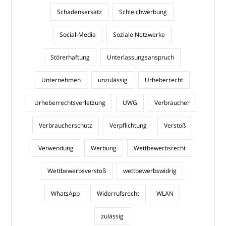
Schadensersatz
Schleichwerbung
Social-Media
Soziale Netzwerke
Störerhaftung
Unterlassungsanspruch
Unternehmen
unzulässig
Urheberrecht
Urheberrechtsverletzung
UWG
Verbraucher
Verbraucherschutz
Verpflichtung
Verstoß
Verwendung
Werbung
Wettbewerbsrecht
Wettbewerbsverstoß
wettbewerbswidrig
WhatsApp
Widerrufsrecht
WLAN
zulässig