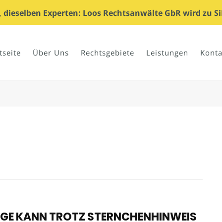
dieselben Experten: Loos Rechtsanwälte GbR wird zu Si
tseite
Über Uns
Rechtsgebiete
Leistungen
Konta
GE KANN TROTZ STERNCHENHINWEIS