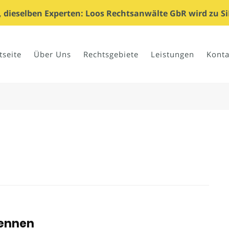
dieselben Experten: Loos Rechtsanwälte GbR wird zu Si
tseite
Über Uns
Rechtsgebiete
Leistungen
Konta
nennen