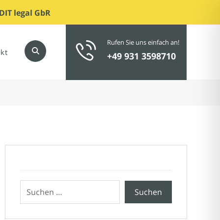
DIT legal GbR
Rufen Sie uns einfach an!
kt
+49 931 3598710