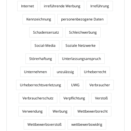
Internet
irreführende Werbung
Irreführung
Kennzeichnung
personenbezogene Daten
Schadensersatz
Schleichwerbung
Social-Media
Soziale Netzwerke
Störerhaftung
Unterlassungsanspruch
Unternehmen
unzulässig
Urheberrecht
Urheberrechtsverletzung
UWG
Verbraucher
Verbraucherschutz
Verpflichtung
Verstoß
Verwendung
Werbung
Wettbewerbsrecht
Wettbewerbsverstoß
wettbewerbswidrig