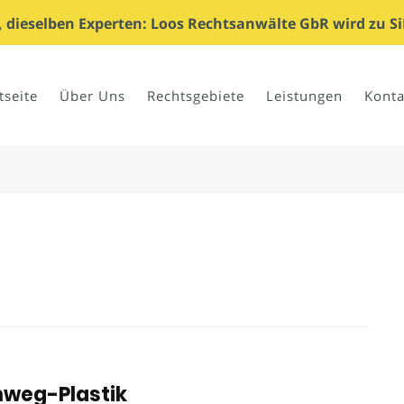
dieselben Experten: Loos Rechtsanwälte GbR wird zu Si
tseite
Über Uns
Rechtsgebiete
Leistungen
Konta
nweg-Plastik