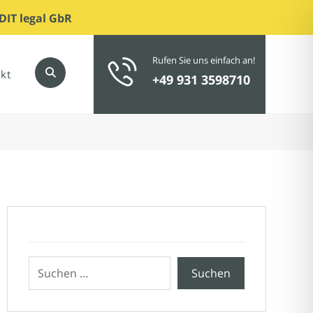
DIT legal GbR
Rufen Sie uns einfach an!
kt
+49 931 3598710