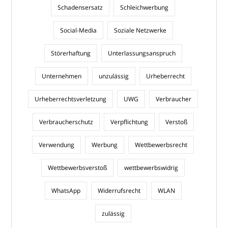
Schadensersatz
Schleichwerbung
Social-Media
Soziale Netzwerke
Störerhaftung
Unterlassungsanspruch
Unternehmen
unzulässig
Urheberrecht
Urheberrechtsverletzung
UWG
Verbraucher
Verbraucherschutz
Verpflichtung
Verstoß
Verwendung
Werbung
Wettbewerbsrecht
Wettbewerbsverstoß
wettbewerbswidrig
WhatsApp
Widerrufsrecht
WLAN
zulässig