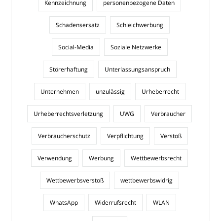
Kennzeichnung
personenbezogene Daten
Schadensersatz
Schleichwerbung
Social-Media
Soziale Netzwerke
Störerhaftung
Unterlassungsanspruch
Unternehmen
unzulässig
Urheberrecht
Urheberrechtsverletzung
UWG
Verbraucher
Verbraucherschutz
Verpflichtung
Verstoß
Verwendung
Werbung
Wettbewerbsrecht
Wettbewerbsverstoß
wettbewerbswidrig
WhatsApp
Widerrufsrecht
WLAN