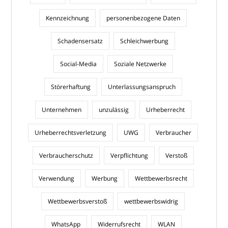
Kennzeichnung
personenbezogene Daten
Schadensersatz
Schleichwerbung
Social-Media
Soziale Netzwerke
Störerhaftung
Unterlassungsanspruch
Unternehmen
unzulässig
Urheberrecht
Urheberrechtsverletzung
UWG
Verbraucher
Verbraucherschutz
Verpflichtung
Verstoß
Verwendung
Werbung
Wettbewerbsrecht
Wettbewerbsverstoß
wettbewerbswidrig
WhatsApp
Widerrufsrecht
WLAN