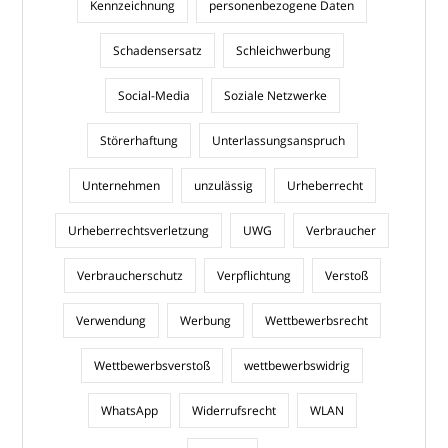
Kennzeichnung
personenbezogene Daten
Schadensersatz
Schleichwerbung
Social-Media
Soziale Netzwerke
Störerhaftung
Unterlassungsanspruch
Unternehmen
unzulässig
Urheberrecht
Urheberrechtsverletzung
UWG
Verbraucher
Verbraucherschutz
Verpflichtung
Verstoß
Verwendung
Werbung
Wettbewerbsrecht
Wettbewerbsverstoß
wettbewerbswidrig
WhatsApp
Widerrufsrecht
WLAN