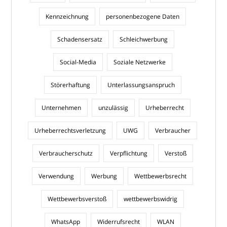
Kennzeichnung
personenbezogene Daten
Schadensersatz
Schleichwerbung
Social-Media
Soziale Netzwerke
Störerhaftung
Unterlassungsanspruch
Unternehmen
unzulässig
Urheberrecht
Urheberrechtsverletzung
UWG
Verbraucher
Verbraucherschutz
Verpflichtung
Verstoß
Verwendung
Werbung
Wettbewerbsrecht
Wettbewerbsverstoß
wettbewerbswidrig
WhatsApp
Widerrufsrecht
WLAN