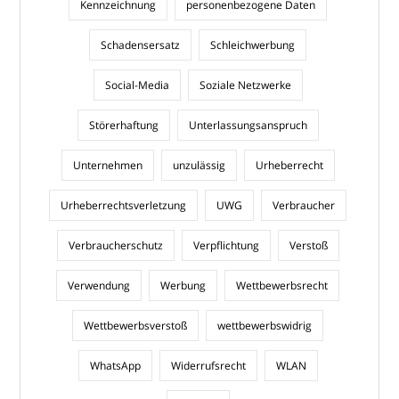
Kennzeichnung
personenbezogene Daten
Schadensersatz
Schleichwerbung
Social-Media
Soziale Netzwerke
Störerhaftung
Unterlassungsanspruch
Unternehmen
unzulässig
Urheberrecht
Urheberrechtsverletzung
UWG
Verbraucher
Verbraucherschutz
Verpflichtung
Verstoß
Verwendung
Werbung
Wettbewerbsrecht
Wettbewerbsverstoß
wettbewerbswidrig
WhatsApp
Widerrufsrecht
WLAN