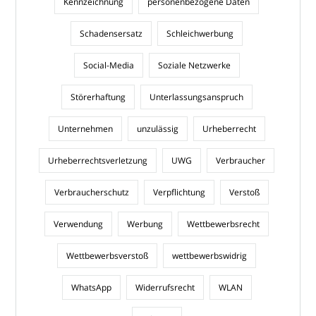
Kennzeichnung
personenbezogene Daten
Schadensersatz
Schleichwerbung
Social-Media
Soziale Netzwerke
Störerhaftung
Unterlassungsanspruch
Unternehmen
unzulässig
Urheberrecht
Urheberrechtsverletzung
UWG
Verbraucher
Verbraucherschutz
Verpflichtung
Verstoß
Verwendung
Werbung
Wettbewerbsrecht
Wettbewerbsverstoß
wettbewerbswidrig
WhatsApp
Widerrufsrecht
WLAN