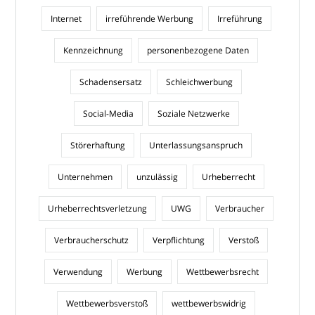
Internet
irreführende Werbung
Irreführung
Kennzeichnung
personenbezogene Daten
Schadensersatz
Schleichwerbung
Social-Media
Soziale Netzwerke
Störerhaftung
Unterlassungsanspruch
Unternehmen
unzulässig
Urheberrecht
Urheberrechtsverletzung
UWG
Verbraucher
Verbraucherschutz
Verpflichtung
Verstoß
Verwendung
Werbung
Wettbewerbsrecht
Wettbewerbsverstoß
wettbewerbswidrig