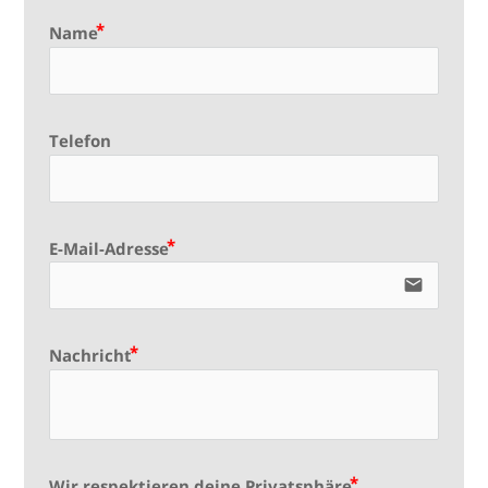
Name
Telefon
E-Mail-Adresse
email
Nachricht
Wir respektieren deine Privatsphäre