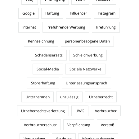
Google
Haftung
Influencer
Instagram
Internet
irreführende Werbung
Irreführung
Kennzeichnung
personenbezogene Daten
Schadensersatz
Schleichwerbung
Social-Media
Soziale Netzwerke
Störerhaftung
Unterlassungsanspruch
Unternehmen
unzulässig
Urheberrecht
Urheberrechtsverletzung
UWG
Verbraucher
Verbraucherschutz
Verpflichtung
Verstoß
Verwendung
Werbung
Wettbewerbsrecht