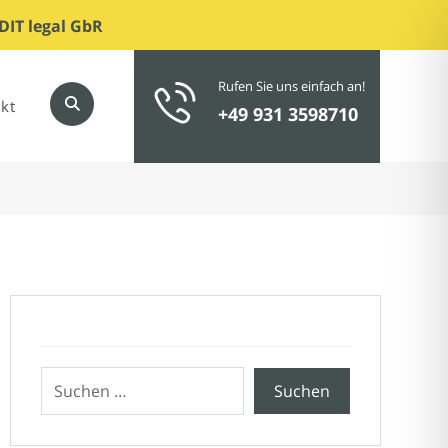
DIT legal GbR
Rufen Sie uns einfach an!
kt
+49 931 3598710