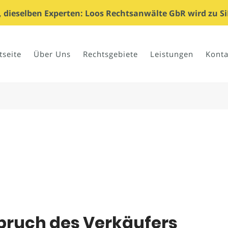
dieselben Experten: Loos Rechtsanwälte GbR wird zu Si
tseite
Über Uns
Rechtsgebiete
Leistungen
Konta
pruch des Verkäufers