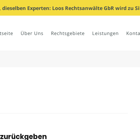
dieselben Experten: Loos Rechtsanwälte GbR wird zu Si
tseite
Über Uns
Rechtsgebiete
Leistungen
Konta
n zurückgeben