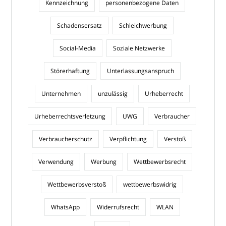
Kennzeichnung
personenbezogene Daten
Schadensersatz
Schleichwerbung
Social-Media
Soziale Netzwerke
Störerhaftung
Unterlassungsanspruch
Unternehmen
unzulässig
Urheberrecht
Urheberrechtsverletzung
UWG
Verbraucher
Verbraucherschutz
Verpflichtung
Verstoß
Verwendung
Werbung
Wettbewerbsrecht
Wettbewerbsverstoß
wettbewerbswidrig
WhatsApp
Widerrufsrecht
WLAN