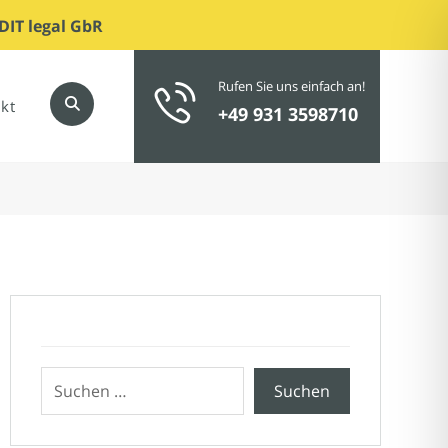
DIT legal GbR
Rufen Sie uns einfach an!
kt
+49 931 3598710