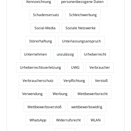
Kennzeichnung
personenbezogene Daten
Schadensersatz
Schleichwerbung
Social-Media
Soziale Netzwerke
Störerhaftung
Unterlassungsanspruch
Unternehmen
unzulässig
Urheberrecht
Urheberrechtsverletzung
UWG
Verbraucher
Verbraucherschutz
Verpflichtung
Verstoß
Verwendung
Werbung
Wettbewerbsrecht
Wettbewerbsverstoß
wettbewerbswidrig
WhatsApp
Widerrufsrecht
WLAN