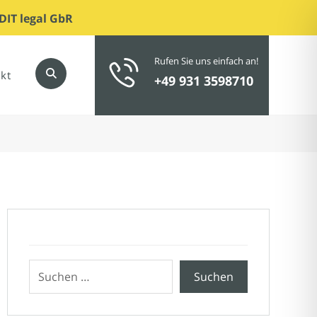
DIT legal GbR
Rufen Sie uns einfach an!
kt
+49 931 3598710