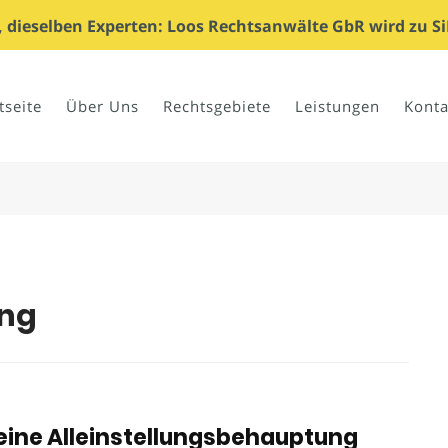
dieselben Experten: Loos Rechtsanwälte GbR wird zu Si
tseite
Über Uns
Rechtsgebiete
Leistungen
Konta
ng
eine Alleinstellungsbehauptung