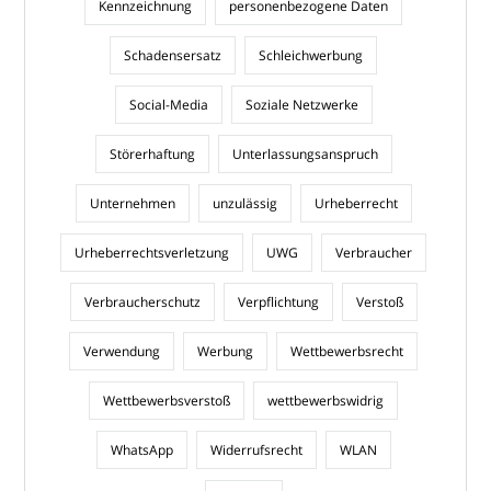
Kennzeichnung
personenbezogene Daten
Schadensersatz
Schleichwerbung
Social-Media
Soziale Netzwerke
Störerhaftung
Unterlassungsanspruch
Unternehmen
unzulässig
Urheberrecht
Urheberrechtsverletzung
UWG
Verbraucher
Verbraucherschutz
Verpflichtung
Verstoß
Verwendung
Werbung
Wettbewerbsrecht
Wettbewerbsverstoß
wettbewerbswidrig
WhatsApp
Widerrufsrecht
WLAN