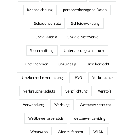
Kennzeichnung
personenbezogene Daten
Schadensersatz
Schleichwerbung
Social-Media
Soziale Netzwerke
Störerhaftung
Unterlassungsanspruch
Unternehmen
unzulässig
Urheberrecht
Urheberrechtsverletzung
UWG
Verbraucher
Verbraucherschutz
Verpflichtung
Verstoß
Verwendung
Werbung
Wettbewerbsrecht
Wettbewerbsverstoß
wettbewerbswidrig
WhatsApp
Widerrufsrecht
WLAN