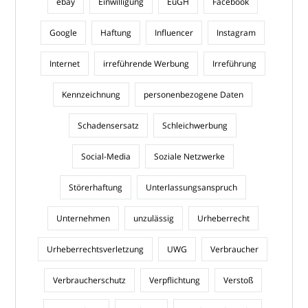
ebay
Einwilligung
EuGH
Facebook
Google
Haftung
Influencer
Instagram
Internet
irreführende Werbung
Irreführung
Kennzeichnung
personenbezogene Daten
Schadensersatz
Schleichwerbung
Social-Media
Soziale Netzwerke
Störerhaftung
Unterlassungsanspruch
Unternehmen
unzulässig
Urheberrecht
Urheberrechtsverletzung
UWG
Verbraucher
Verbraucherschutz
Verpflichtung
Verstoß