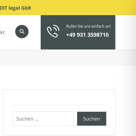
DIT legal GbR
Rufen Sie uns einfach an!
kt
+49 931 3598710