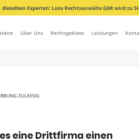
dieselben Experten: Loos Rechtsanwälte GbR wird zu Si
tseite
Über Uns
Rechtsgebiete
Leistungen
Konta
WERBUNG ZULÄSSIG
s eine Drittfirma einen