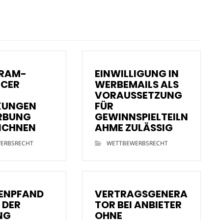
GRAM-
EINWILLIGUNG IN
NCER
WERBEMAILS ALS
N
VORAUSSETZUNG
KUNGEN
FÜR
RBUNG
GEWINNSPIELTEILN
ICHNEN
AHME ZULÄSSIG
ERBSRECHT
WETTBEWERBSRECHT
ENPFAND
VERTRAGSGENERA
 DER
TOR BEI ANBIETER
NG
OHNE