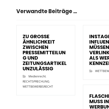
Verwandte Beiträge ...
ZU GROSSE
INSTA
ÄHNLICHKEIT
INFLUE
ZWISCHEN
MÜSSE
PRESSEMITTEILUN
VERLIN
G UND
ALS WE
ZEITUNGSARTIKEL
KENNZE
UNZULÄSSIG
WETTBEW
Medienrecht
,
RECHTSPRECHUNG
,
WETTBEWERBSRECHT
FLASCH
MUSS IN
WERBU