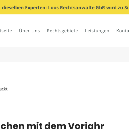
dieselben Experten: Loos Rechtsanwälte GbR wird zu Si
tseite
Über Uns
Rechtsgebiete
Leistungen
Konta
ackt
ichen mit dem Vorjahr