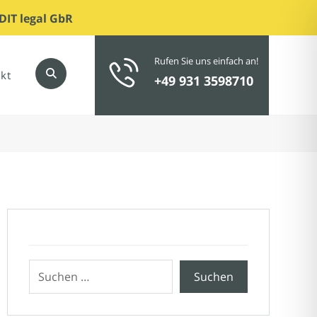
DIT legal GbR
Rufen Sie uns einfach an!
kt
+49 931 3598710