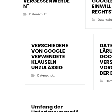
VERGESSENWERDE
GOOGLE
N“
EINWIL
RECHTS
Datenschutz
Datensch
VERSCHIEDENE
DAT
VON GOOGLE
LÄR
VERWENDETE
GOO
KLAUSELN
VERS
UNZULÄSSIG
VOR
DER
Datenschutz
Dat
Umfang der