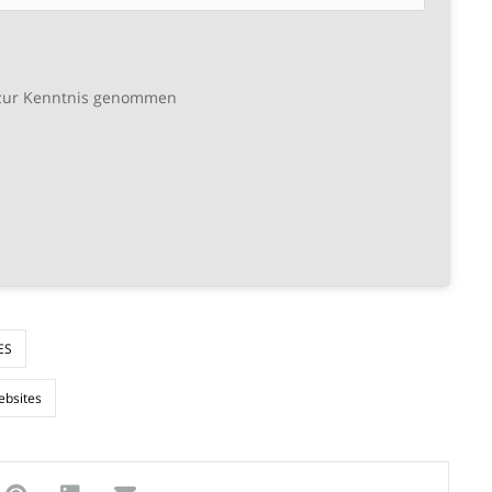
ur Kenntnis genommen
ES
bsites