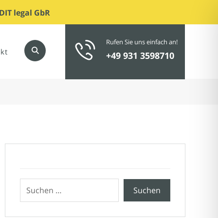
DIT legal GbR
Rufen Sie uns einfach an!
kt
+49 931 3598710