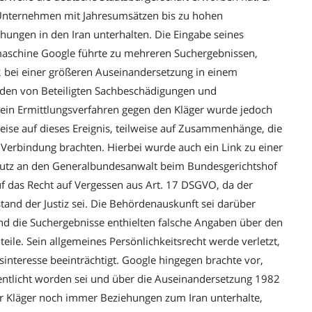
n Unternehmen mit Jahresumsätzen bis zu hohen
hungen in den Iran unterhalten. Die Eingabe seines
aschine Google führte zu mehreren Suchergebnissen,
82 bei einer größeren Auseinandersetzung in einem
en von Beteiligten Sachbeschädigungen und
 ein Ermittlungsverfahren gegen den Kläger wurde jedoch
weise auf dieses Ereignis, teilweise auf Zusammenhänge, die
 Verbindung brachten. Hierbei wurde auch ein Link zu einer
utz an den Generalbundesanwalt beim Bundesgerichtshof
uf das Recht auf Vergessen aus Art. 17 DSGVO, da der
tand der Justiz sei. Die Behördenauskunft sei darüber
und die Suchergebnisse enthielten falsche Angaben über den
teile. Sein allgemeines Persönlichkeitsrecht werde verletzt,
sinteresse beeinträchtigt. Google hingegen brachte vor,
fentlicht worden sei und über die Auseinandersetzung 1982
er Kläger noch immer Beziehungen zum Iran unterhalte,