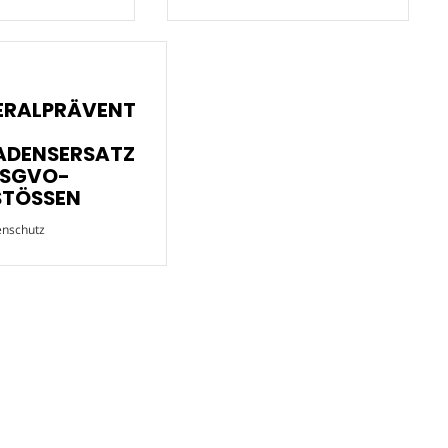
ERALPRÄVENT
ADENSERSATZ
DSGVO-
STÖSSEN
enschutz