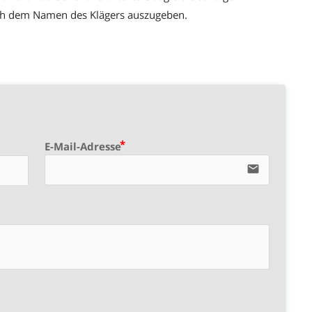
ach dem Namen des Klägers auszugeben.
E-Mail-Adresse
email