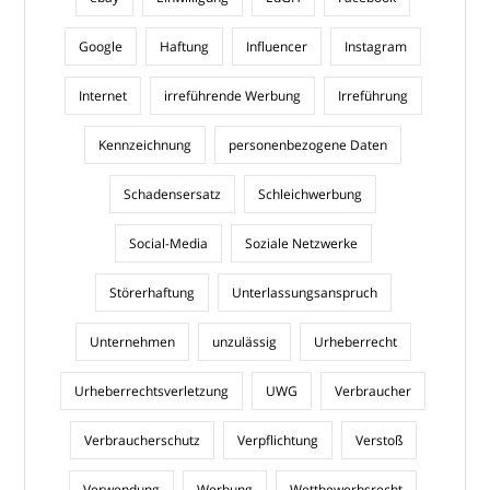
Google
Haftung
Influencer
Instagram
Internet
irreführende Werbung
Irreführung
Kennzeichnung
personenbezogene Daten
Schadensersatz
Schleichwerbung
Social-Media
Soziale Netzwerke
Störerhaftung
Unterlassungsanspruch
Unternehmen
unzulässig
Urheberrecht
Urheberrechtsverletzung
UWG
Verbraucher
Verbraucherschutz
Verpflichtung
Verstoß
Verwendung
Werbung
Wettbewerbsrecht