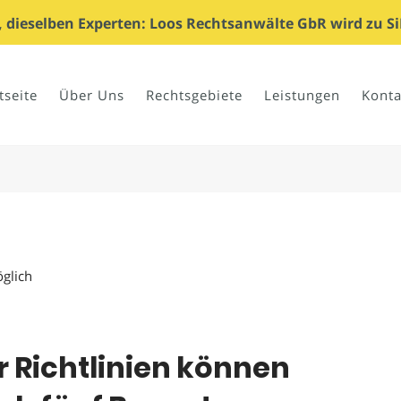
dieselben Experten: Loos Rechtsanwälte GbR wird zu Si
tseite
Über Uns
Rechtsgebiete
Leistungen
Konta
glich
r Richtlinien können