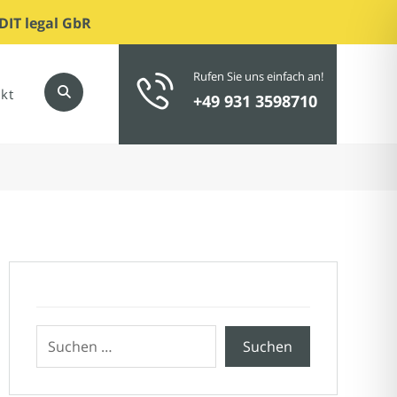
DIT legal GbR
Rufen Sie uns einfach an!
kt
+49 931 3598710