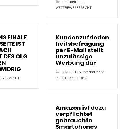
Internetrecht
,
WETTBEWERBSRECHT
S FINALE
Kundenzufrieden
SEITE IST
heitsbefragung
ACH
per E-Mail stellt
T DES OLG
unzulässige
EN
Werbung dar
WIDRIG
AKTUELLES
,
Internetrecht
,
RECHTSPRECHUNG
ERBSRECHT
Amazon ist dazu
verpflichtet
gebrauchte
Smartphones