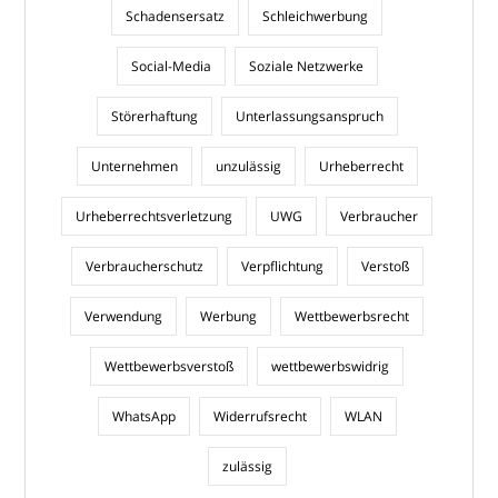
Schadensersatz
Schleichwerbung
Social-Media
Soziale Netzwerke
Störerhaftung
Unterlassungsanspruch
Unternehmen
unzulässig
Urheberrecht
Urheberrechtsverletzung
UWG
Verbraucher
Verbraucherschutz
Verpflichtung
Verstoß
Verwendung
Werbung
Wettbewerbsrecht
Wettbewerbsverstoß
wettbewerbswidrig
WhatsApp
Widerrufsrecht
WLAN
zulässig