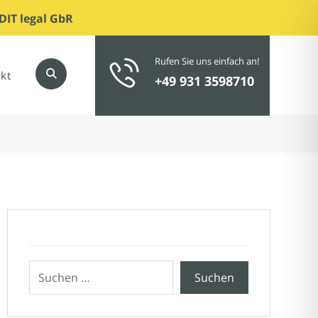
DIT legal GbR
Rufen Sie uns einfach an!
kt
+49 931 3598710