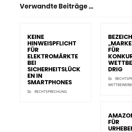
Verwandte Beiträge ...
KEINE
BEZEIC
HINWEISPFLICHT
„MARKE
FÜR
FÜR
ELEKTROMÄRKTE
KONKU
BEI
WETTB
SICHERHEITSLÜCK
DRIG
EN IN
RECHTSP
SMARTPHONES
WETTBEWERB
RECHTSPRECHUNG
AMAZON
FÜR
URHEBE