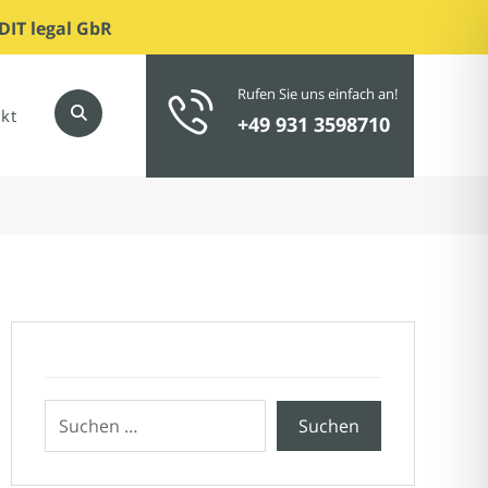
DIT legal GbR
Rufen Sie uns einfach an!
kt
+49 931 3598710