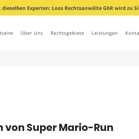
dieselben Experten: Loos Rechtsanwälte GbR wird zu Si
tseite
Über Uns
Rechtsgebiete
Leistungen
Konta
ion von Super Mario-Run