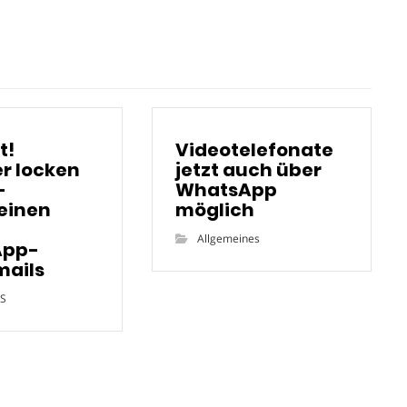
t!
Videotelefonate
r locken
jetzt auch über
-
WhatsApp
einen
möglich
Allgemeines
App-
mails
S