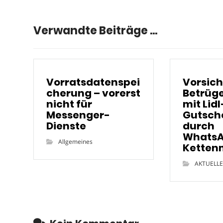
Verwandte Beiträge ...
Vorratsdatenspei
Vorsich
cherung – vorerst
Betrüge
nicht für
mit Lidl
Messenger-
Gutsch
Dienste
durch
Whats
Allgemeines
Ketten
AKTUELLE