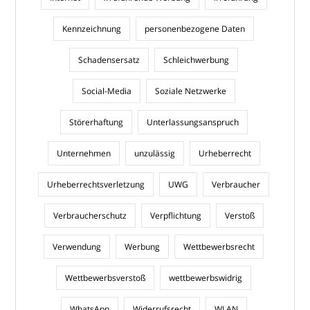
Kennzeichnung
personenbezogene Daten
Schadensersatz
Schleichwerbung
Social-Media
Soziale Netzwerke
Störerhaftung
Unterlassungsanspruch
Unternehmen
unzulässig
Urheberrecht
Urheberrechtsverletzung
UWG
Verbraucher
Verbraucherschutz
Verpflichtung
Verstoß
Verwendung
Werbung
Wettbewerbsrecht
Wettbewerbsverstoß
wettbewerbswidrig
WhatsApp
Widerrufsrecht
WLAN